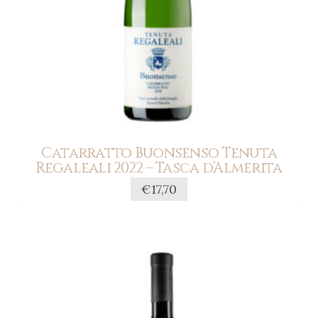
Catarratto Buonsenso Tenuta
Regaleali 2022 – Tasca d’Almerita
€
17,70