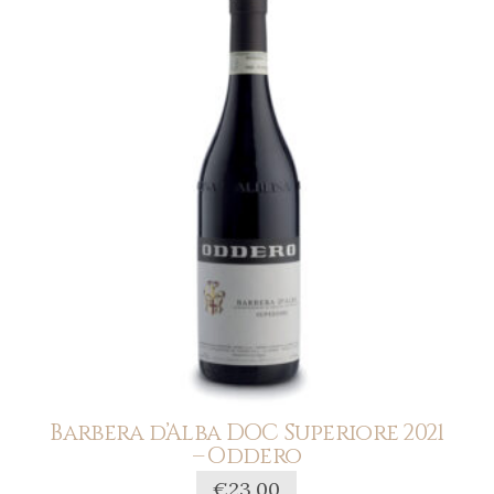
Barbera d’Alba DOC Superiore 2021
– Oddero
€
23,00