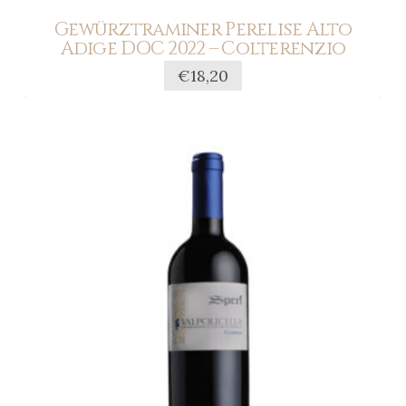
Gewürztraminer Perelise Alto
Adige DOC 2022 – Colterenzio
€
18,20