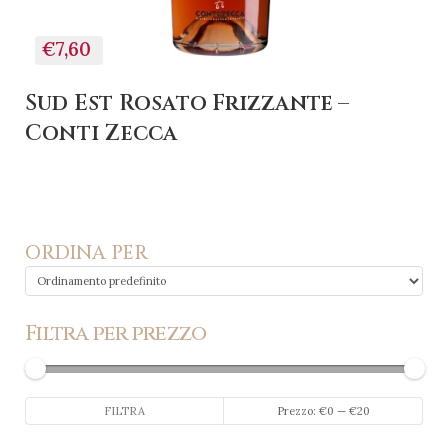
€7,60
Sud Est Rosato Frizzante –
Conti Zecca
ORDINA PER
Filtra per prezzo
Prezzo
Prezzo
FILTRA
Prezzo:
€0
—
€20
Min
Max