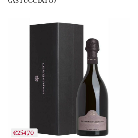
(Astucciato)
€254,70