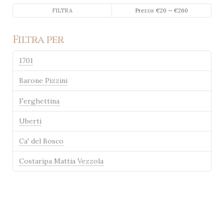
Prezzo
Prezzo
FILTRA
Prezzo:
€20
—
€260
Min
Max
Filtra per
1701
Barone Pizzini
Ferghettina
Uberti
Ca' del Bosco
Costaripa Mattia Vezzola