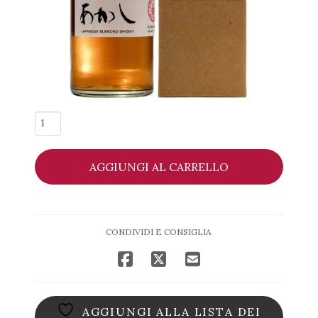
Akashi
Blended
Whisky
AGGIUNGI AL CARRELLO
-
White
Oak
Distillery
CONDIVIDI E CONSIGLIA
quantità
AGGIUNGI ALLA LISTA DEI