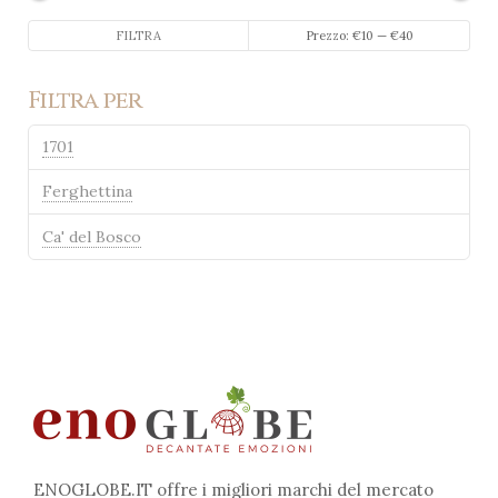
Prezzo
Prezzo
FILTRA
Prezzo:
€10
—
€40
Min
Max
Filtra per
1701
Ferghettina
Ca' del Bosco
ENOGLOBE.IT offre i migliori marchi del mercato