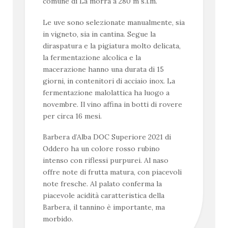
comune di La morra a 280 m s.l.m.
Le uve sono selezionate manualmente, sia
in vigneto, sia in cantina. Segue la
diraspatura e la pigiatura molto delicata,
la fermentazione alcolica e la
macerazione hanno una durata di 15
giorni, in contenitori di acciaio inox. La
fermentazione malolattica ha luogo a
novembre. Il vino affina in botti di rovere
per circa 16 mesi.
Barbera d’Alba DOC Superiore 2021 di
Oddero ha un colore rosso rubino
intenso con riflessi purpurei. Al naso
offre note di frutta matura, con piacevoli
note fresche. Al palato conferma la
piacevole acidità caratteristica della
Barbera, il tannino è importante, ma
morbido.