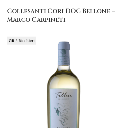
Collesanti Cori DOC Bellone –
Marco Carpineti
GR
2 Bicchieri
+ AGGIUNGI AL
CARRELLO