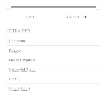
Prezzo
Prezzo
FILTRA
Prezzo:
€0
—
€40
Min
Max
Filtra per
Cominium
Falesco
Marco Carpineti
Casale del Giglio
Ciù Ciù
Coletti Conti