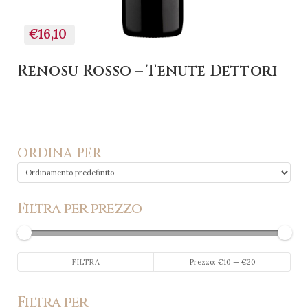
€16,10
Renosu Rosso – Tenute Dettori
ORDINA PER
Filtra per prezzo
Prezzo
Prezzo
FILTRA
Prezzo:
€10
—
€20
Min
Max
Filtra per