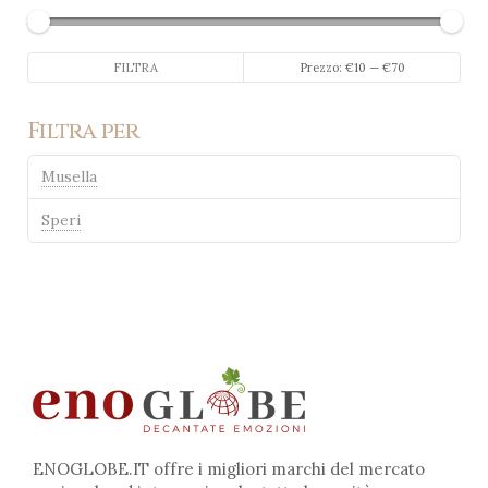
Prezzo
Prezzo
FILTRA
Prezzo:
€10
—
€70
Min
Max
Filtra per
Musella
Speri
ENOGLOBE.IT offre i migliori marchi del mercato