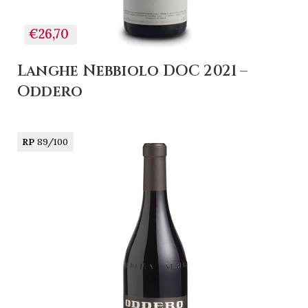
€26,70
Langhe Nebbiolo DOC 2021 –
Oddero
RP
89/100
+ AGGIUNGI AL
CARRELLO