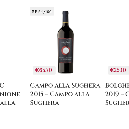
RP
94/100
+
AGGIUNGI
AL
CARRELLO
€65,70
€25,10
OC
Campo alla Sughera
Bolgh
rnione
2015 – Campo alla
2019 –
 alla
Sughera
Sughe