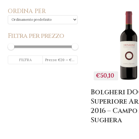
ORDINA PER
Filtra per prezzo
Prezzo
Prezzo
FILTRA
Prezzo:
€20
—
€70
Min
Max
€50,10
Bolgheri D
Superiore A
2016 – Campo
Sughera