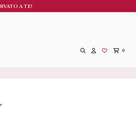
ERVATO A TE!
0
a