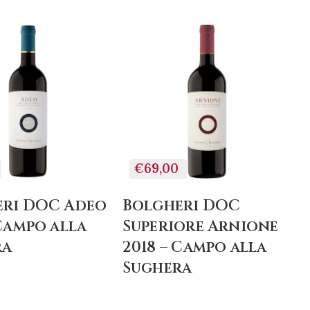
+
AGGIUNGI
AL
CARRELLO
€69,00
eri DOC Adeo
Bolgheri DOC
 Campo alla
Superiore Arnione
ra
2018 – Campo alla
Sughera