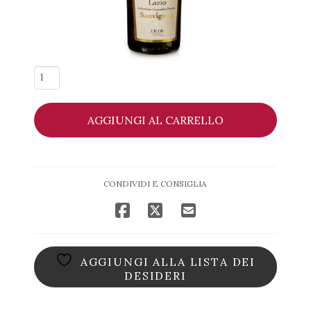
Poggiomasso
Lazio
IGP
AGGIUNGI AL CARRELLO
Sauvignon
-
Ciù
Ciù
CONDIVIDI E CONSIGLIA
quantità
AGGIUNGI ALLA LISTA DEI
DESIDERI