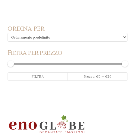
ORDINA PER
Filtra per prezzo
Prezzo
Prezzo
FILTRA
Prezzo:
€0
—
€20
Min
Max