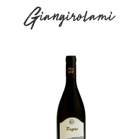
Giangirolami
+ AGGIUNGI AL
CARRELLO