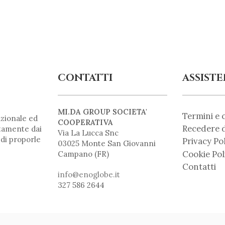
CONTATTI
ASSIST
MI.DA GROUP SOCIETA'
Termini e 
zionale ed
COOPERATIVA
Recedere d
ntamente dai
Via La Lucca Snc
 di proporle
Privacy Po
03025 Monte San Giovanni
Cookie Pol
Campano (FR)
Contatti
info@enoglobe.it
327 586 2644
 02668260603 |
info@enoglobe.it
| Realizzato da
SCENARYO