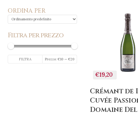
ORDINA PER
Filtra per prezzo
Prezzo
Prezzo
FILTRA
Prezzo:
€10
—
€20
Min
Max
€19,20
Crémant de 
Cuvée Passio
Domaine De