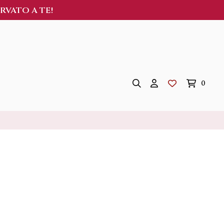
ERVATO A TE!
0