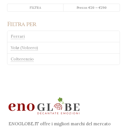
Prezzo
Prezzo
FILTRA
Prezzo:
€20
—
€290
Min
Max
Filtra per
Ferrari
Volø (Volzero)
Colterenzio
ENOGLOBE.IT offre i migliori marchi del mercato