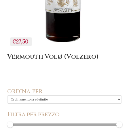
€27,50
Vermouth Volø (Volzero)
ORDINA PER
Filtra per prezzo