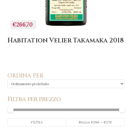
€266,70
Habitation Velier Takamaka 2018
ORDINA PER
Filtra per prezzo
Prezzo
Prezzo
FILTRA
Prezzo:
€260
—
€270
Min
Max