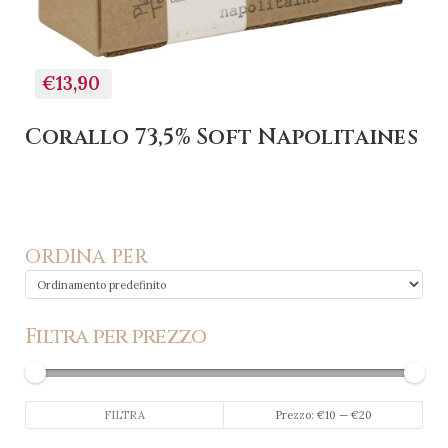
€13,90
Corallo 73,5% Soft Napolitaines
ORDINA PER
Filtra per prezzo
Prezzo
Prezzo
FILTRA
Prezzo:
€10
—
€20
Min
Max