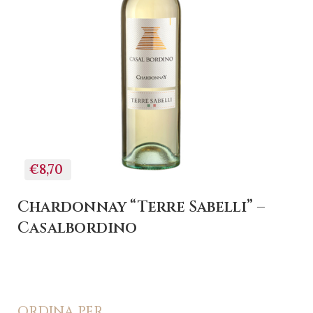
+ AGGIUNGI AL
CARRELLO
€8,70
Chardonnay “Terre Sabelli” –
Casalbordino
ORDINA PER