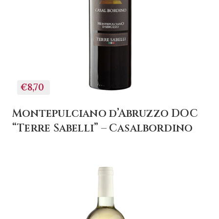
+ AGGIUNGI AL
CARRELLO
€8,70
Montepulciano d’Abruzzo DOC
“Terre Sabelli” – Casalbordino