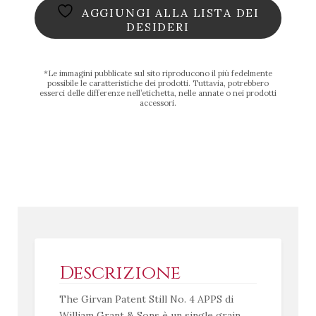
AGGIUNGI ALLA LISTA DEI
quantità
DESIDERI
*Le immagini pubblicate sul sito riproducono il più fedelmente
possibile le caratteristiche dei prodotti. Tuttavia, potrebbero
esserci delle differenze nell’etichetta, nelle annate o nei prodotti
accessori.
Descrizione
The Girvan Patent Still No. 4 APPS di
William Grant & Sons è un single grain