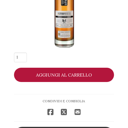
The
Girvan
Patent
AGGIUNGI AL CARRELLO
Still
No.
4
APPS
CONDIVIDI E CONSIGLIA
-
William
Grant
&
Sons