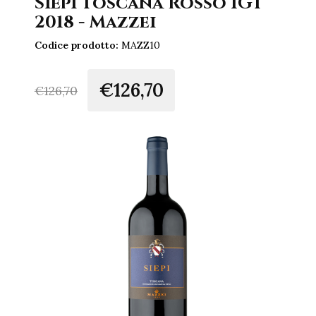
Siepi Toscana Rosso IGT
2018 - Mazzei
Codice prodotto:
MAZZ10
€126,70
€
126,70