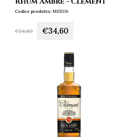
Rhum Ambré - Clément
Codice prodotto:
MER136
€34,60
€
34,60