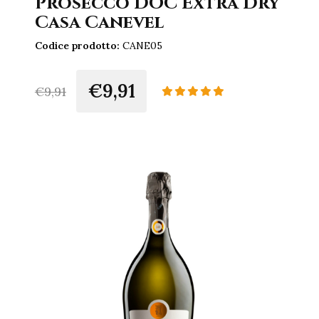
Prosecco DOC Extra Dry
Casa Canevel
Codice prodotto:
CANE05
€9,91
€
9,91