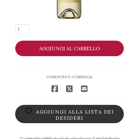
Pfefferer
Sun
2021
AGGIUNGI AL CARRELLO
-
Colterenzio
quantità
CONDIVIDI E CONSIGLIA
AGGIUNGI ALLA LISTA DEI
DESIDERI
*Le immagini pubblicate sul sito riproducono il più fedelmente