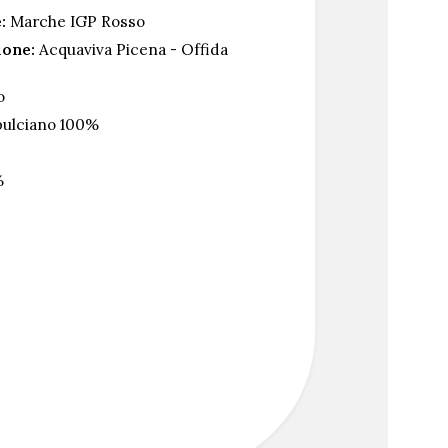
:
Marche IGP Rosso
ione:
Acquaviva Picena - Offida
o
ulciano 100%
%