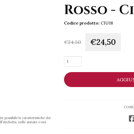
Rosso - C
Codice prodotto:
CIU18
€24,50
€
24,50
Oppidum
Marche
IGP
AGGIU
Rosso
-
Ciù
Ciù
COND
quantità
e possibile le caratteristiche dei
l’etichetta, nelle annate o nei