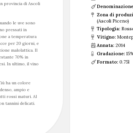
in provincia di Ascoli
Denominazione
Zona di produz
(Ascoli Piceno)
quando le uve sono
Tipologia:
Ross
no pressati in
ione a temperatura
Vitigno:
Montep
cce per 20 giorni, e
Annata:
2014
one malolattica. Il
Gradazione:
15
restante 70% in
Formato:
0.75l
i. In ultimo, il vino
iù ha un colore
è denso, ampio e
tti rossi maturi. Al
n tannini delicati.