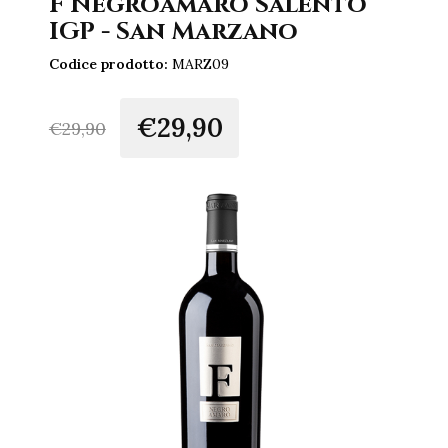
F Negroamaro Salento
IGP - San Marzano
Codice prodotto:
MARZ09
€29,90
€
29,90