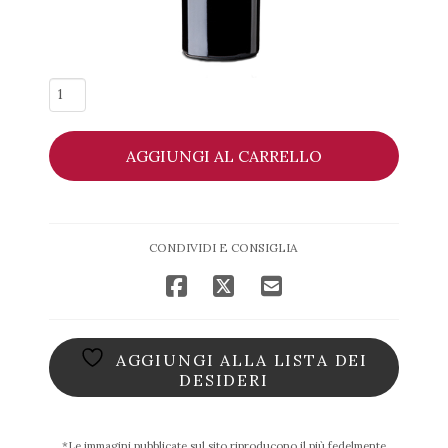
F
Negroamaro
Salento
AGGIUNGI AL CARRELLO
IGP
-
San
Marzano
CONDIVIDI E CONSIGLIA
quantità
AGGIUNGI ALLA LISTA DEI
DESIDERI
*Le immagini pubblicate sul sito riproducono il più fedelmente