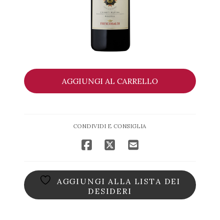
Chianti
AGGIUNGI AL CARRELLO
Rufina
Riserva
DOCG
"Montesodi"
CONDIVIDI E CONSIGLIA
2017
-
Frescobaldi
quantità
AGGIUNGI ALLA LISTA DEI
DESIDERI