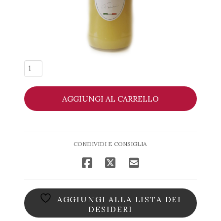
Limoncello
Goccia
Limone
AGGIUNGI AL CARRELLO
-
DF
Gocce
(Magnum
CONDIVIDI E CONSIGLIA
1,5
Litri)
quantità
AGGIUNGI ALLA LISTA DEI
DESIDERI