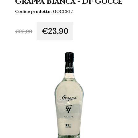
Grappa Bianca - DF Gocce
Codice prodotto:
GOCCE17
€23,90
€
23,90