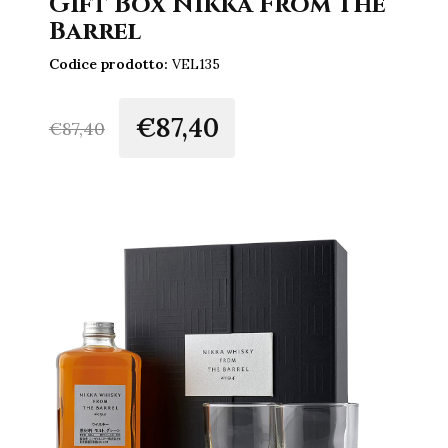
Gift Box Nikka From The
Barrel
Codice prodotto:
VEL135
€87,40
€
87,40