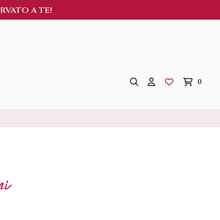
ERVATO A TE!
0
ni