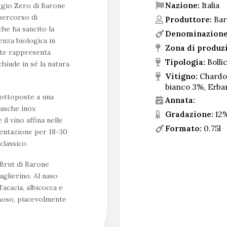
Nazione:
Italia
gio Zero di Barone
percorso di
Produttore:
Bar
che ha sancito la
Denominazione
enza biologica in
Zona di produz
nte rappresenta
Tipologia:
Bolli
hiude in sé la natura
Vitigno:
Chardon
bianco 3%, Erb
sottoposte a una
Annata:
vasche inox
Gradazione:
12
l vino affina nelle
Formato:
0.75l
mentazione per 18-30
classico.
Brut di Barone
aglierino. Al naso
’acacia, albicocca e
emoso, piacevolmente