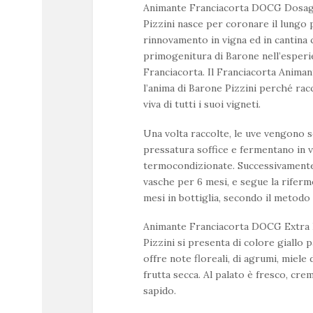
Animante Franciacorta DOCG Dosag
Pizzini nasce per coronare il lungo 
rinnovamento in vigna ed in cantina 
primogenitura di Barone nell’esperi
Franciacorta. Il Franciacorta Anima
l’anima di Barone Pizzini perché racc
viva di tutti i suoi vigneti.
Una volta raccolte, le uve vengono 
pressatura soffice e fermentano in 
termocondizionate. Successivamente i
vasche per 6 mesi, e segue la rifer
mesi in bottiglia, secondo il metodo 
Animante Franciacorta DOCG Extra 
Pizzini si presenta di colore giallo p
offre note floreali, di agrumi, miele d
frutta secca. Al palato è fresco, cr
sapido.