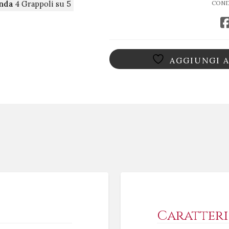
COND
Pizzini
enda
4 Grappoli su 5
quantità
AGGIUNGI A
Caratteri