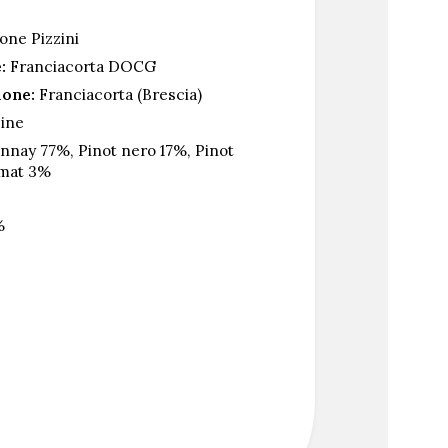
one Pizzini
:
Franciacorta DOCG
ione:
Franciacorta (Brescia)
cine
nay 77%, Pinot nero 17%, Pinot
amat 3%
%