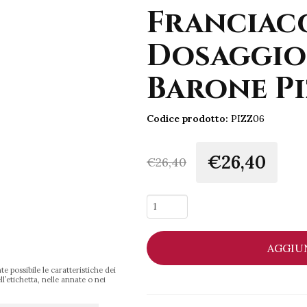
Franciac
Dosaggio 
Barone Pi
Codice prodotto:
PIZZ06
€26,40
€
26,40
Animante
Franciacorta
DOCG
AGGIU
Dosaggio
Zero
e possibile le caratteristiche dei
-
l’etichetta, nelle annate o nei
Barone