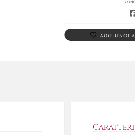
COND
-
Mazzei
quantità
AGGIUNGI A
Caratteri