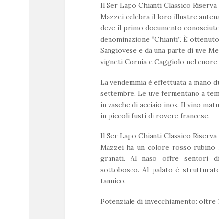
Il Ser Lapo Chianti Classico Riserv
Mazzei celebra il loro illustre anten
deve il primo documento conosciuto 
denominazione “Chianti”. È ottenuto
Sangiovese e da una parte di uve Me
vigneti Cornia e Caggiolo nel cuore 
La vendemmia è effettuata a mano du
settembre. Le uve fermentano a tem
in vasche di acciaio inox. Il vino mat
in piccoli fusti di rovere francese.
Il Ser Lapo Chianti Classico Riserv
Mazzei ha un colore rosso rubino l
granati. Al naso offre sentori d
sottobosco. Al palato è strutturat
tannico.
Potenziale di invecchiamento: oltre 