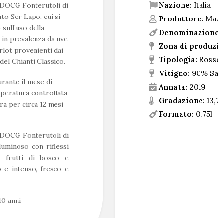
Nazione:
Italia
a DOCG Fonterutoli di
ato Ser Lapo, cui si
Produttore:
Maz
sull’uso della
Denominazione
 in prevalenza da uve
Zona di produz
rlot provenienti dai
Tipologia:
Ross
del Chianti Classico.
Vitigno:
90% Sa
rante il mese di
Annata:
2019
peratura controllata
Gradazione:
13,
ura per circa 12 mesi
Formato:
0.75l
a DOCG Fonterutoli di
uminoso con riflessi
i frutti di bosco e
o e intenso, fresco e
10 anni