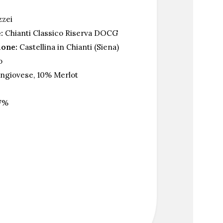
zei
:
Chianti Classico Riserva DOCG
ione:
Castellina in Chianti (Siena)
o
ngiovese, 10% Merlot
7%