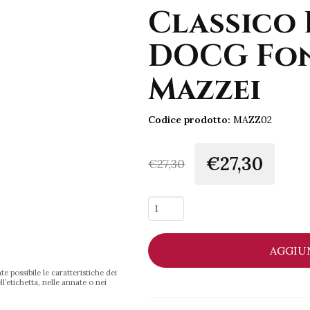
Classico 
DOCG Fon
Mazzei
Codice prodotto:
MAZZ02
€27,30
€
27,30
Ser
Lapo
Chianti
AGGIU
Classico
Riserva
e possibile le caratteristiche dei
DOCG
l’etichetta, nelle annate o nei
Fonterutoli