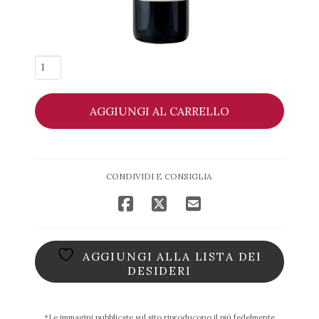
Chianti
Classico
DOCG
AGGIUNGI AL CARRELLO
2019
-
Fontodi
quantità
CONDIVIDI E CONSIGLIA
AGGIUNGI ALLA LISTA DEI
DESIDERI
*Le immagini pubblicate sul sito riproducono il più fedelmente