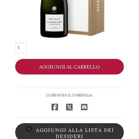
Champagne
La
Grande
AGGIUNGI AL CARRELLO
Année
Rosé
2012
Bollinger
CONDIVIDI E CONSIGLIA
(Astucciato)
quantità
AGGIUNGI ALLA LISTA DEI
DESIDERI