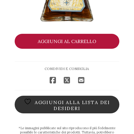
Bally
AGGIUNGI AL CARRELLO
17
Y.O.
2000
Brut
CONDIVIDI E CONSIGLIA
De
Fut
The
Chronicles
quantità
AGGIUNGI ALLA LISTA DEI
DESIDERI
*Le immagini pubblicate sul sito riproducono il più fedelmente
possibile le caratteristiche dei prodotti. Tuttavia, potrebbero