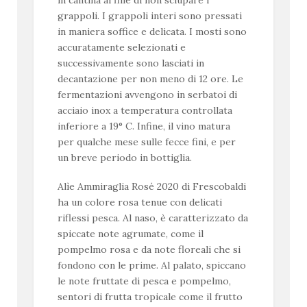
in cantina al fine di non sciupare i
grappoli. I grappoli interi sono pressati
in maniera soffice e delicata. I mosti sono
accuratamente selezionati e
successivamente sono lasciati in
decantazione per non meno di 12 ore. Le
fermentazioni avvengono in serbatoi di
acciaio inox a temperatura controllata
inferiore a 19° C. Infine, il vino matura
per qualche mese sulle fecce fini, e per
un breve periodo in bottiglia.
Alìe Ammiraglia Rosé 2020 di Frescobaldi
ha un colore rosa tenue con delicati
riflessi pesca. Al naso, è caratterizzato da
spiccate note agrumate, come il
pompelmo rosa e da note floreali che si
fondono con le prime. Al palato, spiccano
le note fruttate di pesca e pompelmo,
sentori di frutta tropicale come il frutto