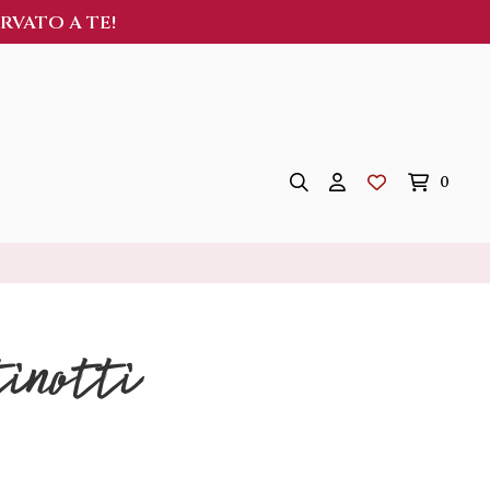
ERVATO A TE!
0
notti