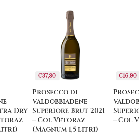
+
GI
AGGIUNGI
AL
LO
CARRELLO
€37,80
€16,90
Prosecco di
Prosec
ne
Valdobbiadene
Valdob
tra Dry
Superiore Brut 2021
Superi
etoraz
– Col Vetoraz
– Col 
itri)
(Magnum 1,5 litri)