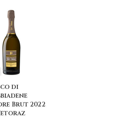
+
AGGIUNGI
AL
CARRELLO
co di
biadene
ore Brut 2022
Vetoraz