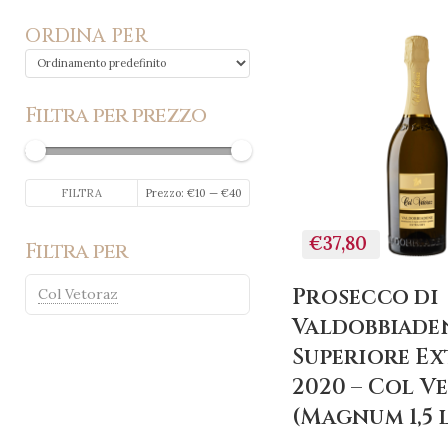
ORDINA PER
Filtra per prezzo
+
AGGIUN
AL
CARREL
Prezzo
Prezzo
FILTRA
Prezzo:
€10
—
€40
Min
Max
€37,80
Filtra per
Prosecco di
Col Vetoraz
Valdobbiade
Superiore Ex
2020 – Col V
(Magnum 1,5 l