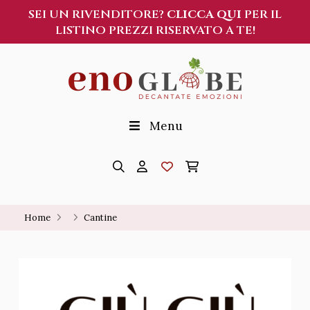
SEI UN RIVENDITORE?
CLICCA QUI
PER IL
LISTINO PREZZI RISERVATO A TE!
Menu
Home
Cantine